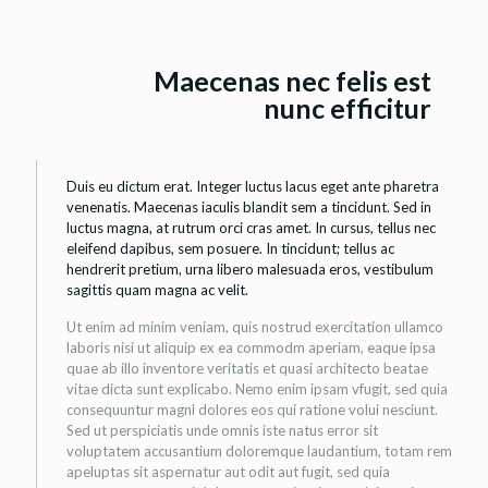
Maecenas nec felis est
nunc efficitur
Duis eu dictum erat. Integer luctus lacus eget ante pharetra
venenatis. Maecenas iaculis blandit sem a tincidunt. Sed in
luctus magna, at rutrum orci cras amet. In cursus, tellus nec
eleifend dapibus, sem posuere. In tincidunt; tellus ac
hendrerit pretium, urna libero malesuada eros, vestibulum
sagittis quam magna ac velit.
Ut enim ad minim veniam, quis nostrud exercitation ullamco
laboris nisi ut aliquip ex ea commodm aperiam, eaque ipsa
quae ab illo inventore veritatis et quasi architecto beatae
vitae dicta sunt explicabo. Nemo enim ipsam vfugit, sed quia
consequuntur magni dolores eos qui ratione volui nesciunt.
Sed ut perspiciatis unde omnis iste natus error sit
voluptatem accusantium doloremque laudantium, totam rem
apeluptas sit aspernatur aut odit aut fugit, sed quia