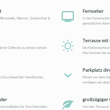
t
Fernseher
ikrowelle, Wasser-, Eierkocher &
In der Ferienwohn
gemütlichen Aben
Terrasse mit
iche Grillecke zu einem netten
Die Ferienwohnun
Hier können Sie e
Parkplatz di
s Duschbad inkl. Handtücher.
Direkt vor dem Ha
verfügen wir über 
äder
großzügiger 
erstellplatz für Ihre Fahrräder.
Von der Terrasse